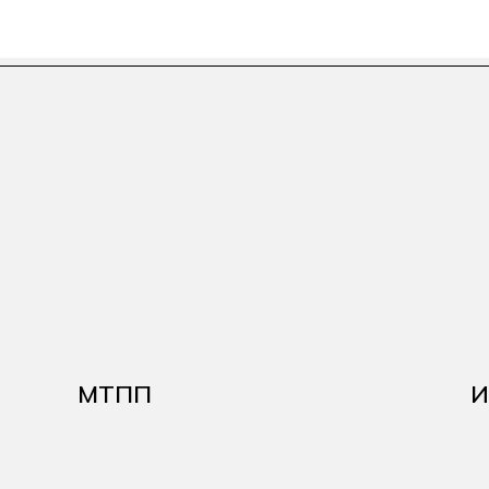
МТПП
И