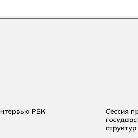
нтервью РБК
Сеccия п
государс
структур