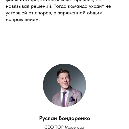
Отправляя данные вы соглашаетесь с
политикой конфиденциальности
навязывая решений. Тогда команда уходит не
уставшей от споров, а заряженной общим
Оставить заявку
направлением.
Хотите сделать ваше мероприятие лучше?
Напишите нам!
+7 495 211-05-91
order@topmoderator.ru
Контакты
Руслан Бондаренко
CEO TOP Moderator