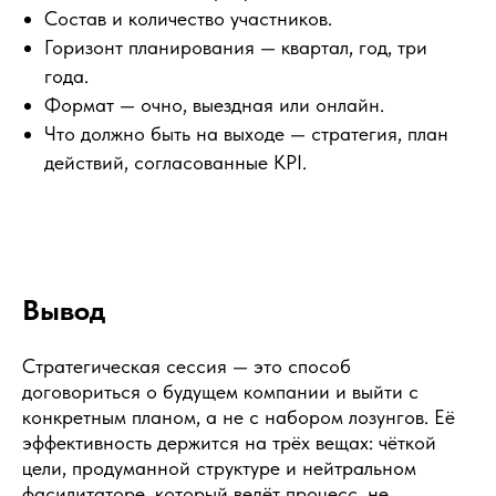
МЕРОПРИЯТИИ
Состав и количество участников.
Горизонт планирования — квартал, год, три
года.
Оставьте заявку, и мы подберем для вас
Формат — очно, выездная или онлайн.
идеального ведущего или ответим на все
Что должно быть на выходе — стратегия, план
вопросы
действий, согласованные KPI.
Вывод
+7
Стратегическая сессия — это способ
договориться о будущем компании и выйти с
конкретным планом, а не с набором лозунгов. Её
эффективность держится на трёх вещах: чёткой
цели, продуманной структуре и нейтральном
фасилитаторе, который ведёт процесс, не