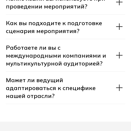
проведении мероприятий?
Как вы подходите к подготовке
сценария мероприятия?
Хотите сделать ваше мероприятие лучше?
Напишите нам!
Работаете ли вы с
+7 495 211-05-91
международными компаниями и
order@topmoderator.ru
мультикультурной аудиторией?
Контакты
Может ли ведущий
адаптироваться к специфике
Навигация
Статьи
FAQ
Модераторы
нашей отрасли?
© 2020–2025 Сообщество
TOPModerator. Все права защищены.
Политика конфиденциальности
Разработка сайта